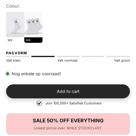
Colour:
wit
wit
Wit
Wit
PASVORM
Valt klein
Valt normaal
Valt groot
Nog enkele op voorraad!
Add to cart
Join 100,000+ Satisfied Customers
SALE 50% OFF EVERYTHING
Lowest prices ever. WHILE STOCKS LAST.