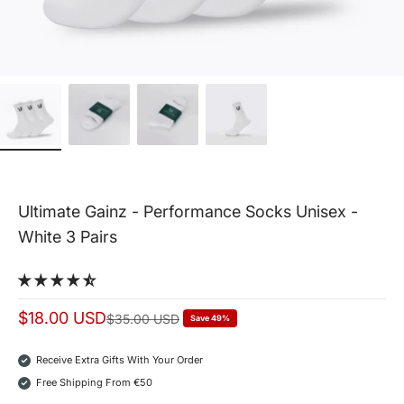
Ultimate Gainz - Performance Socks Unisex -
White 3 Pairs
Sale price
$18.00 USD
Normal price
$35.00 USD
Save 49%
Receive Extra Gifts With Your Order
Free Shipping From €50