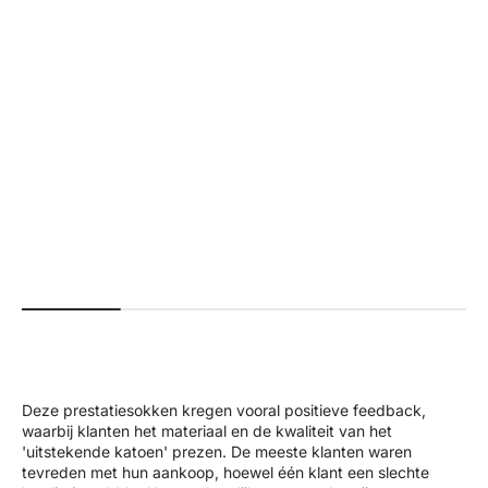
Γ
+4
#a01f18
#faffda
#576c5e
#5595f3
#000000
+2
#b7926b
#26625b
#ab0000
#000000
#561e29
Beau | Premium High Performance
Ivy | Seamless Shape Legg
Scrunch Leggings - Black
Normal pri
$70.00 US
Normal price
Sale price
$70.00 USD
$35.00 USD
Deze prestatiesokken kregen vooral positieve feedback,
waarbij klanten het materiaal en de kwaliteit van het
'uitstekende katoen' prezen. De meeste klanten waren
tevreden met hun aankoop, hoewel één klant een slechte