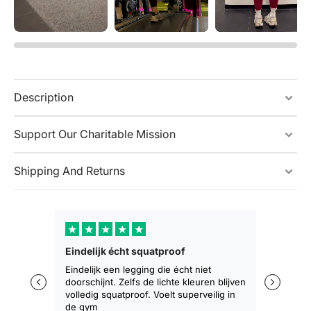
Description
Support Our Charitable Mission
Shipping And Returns
★
★
★
★
★
★
★
Eindelijk écht squatproof
Zakt niet 
zitten
Eindelijk een legging die écht niet
doorschijnt. Zelfs de lichte kleuren blijven
De eerste 
volledig squatproof. Voelt superveilig in
training b
de gym
geen afza