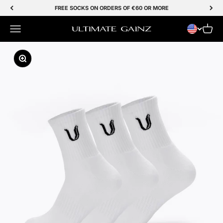
Skip to Content
FREE SOCKS ON ORDERS OF €60 OR MORE
Menu
Cart
Ultimate Gainz
Zoom In/Out