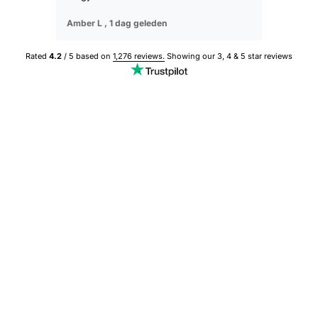
Amber L ,
1 dag geleden
Sophie M ,
Rated
4.2
/ 5 based on
1,276 reviews.
Showing our 3, 4 & 5 star reviews
BESTSELLER
BESTSELLER
Save 50%
Save 50%