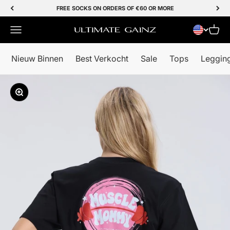
Skip to Content
FREE SOCKS ON ORDERS OF €60 OR MORE
Menu
Cart
Ultimate Gainz
Nieuw Binnen
Best Verkocht
Sale
Tops
Leggin
Zoom In/Out