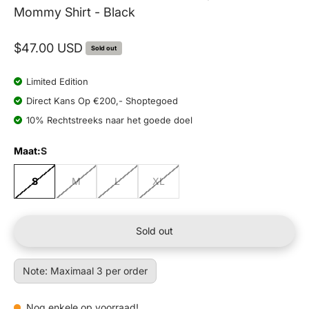
Mommy Shirt - Black
Sale price
$47.00 USD
Sold out
Limited Edition
Direct Kans Op €200,- Shoptegoed
10% Rechtstreeks naar het goede doel
Maat:
S
S
M
L
XL
Sold out
Note: Maximaal 3 per order
Nog enkele op voorraad!