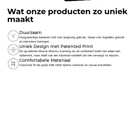
Wat onze producten zo uniek
maakt
Duurzaam
Hoogwaardige katoenen stof voor langdurig gebruik, ideaal voor dagelijks gebruik
en intensieve trainingen
Uniek Design met Patented Print
De opvallende Muscle Mommy branding op de achterkant biedt niet alleen een
statement, maar heeft ook een blijvende kwaliteit die niet vervaagt na wassen.
Comfortabele Materiaal
Oversized fit die goed blijft zitten tijdens workouts en casual activiteiten.